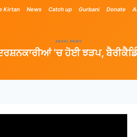
e Kirtan
News
Catch up
Gurbani
Donate
A
AKAAL NEWS
ਰਦਰਸ਼ਨਕਾਰੀਆਂ ‘ਚ ਹੋਈ ਝੜਪ, ਬੈਰੀਕੈਡ