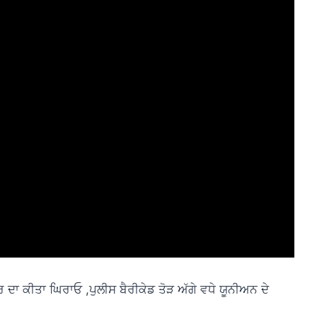
ਦਾ ਕੀਤਾ ਘਿਰਾਓ ,ਪੁਲੀਸ ਬੈਰੀਕੇਡ ਤੋੜ ਅੱਗੇ ਵਧੇ ਯੂਨੀਅਨ ਦੇ