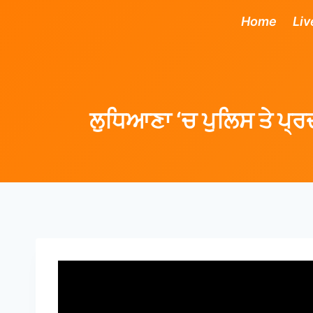
Home
Liv
ਲੁਧਿਆਣਾ ‘ਚ ਪੁਲਿਸ ਤੇ ਪ੍