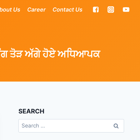
bout Us
Career
Contact Us
ਿੰਗ ਤੋੜ ਅੱਗੇ ਹੋਏ ਅਧਿਆਪਕ
SEARCH