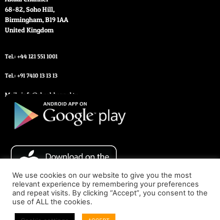
68-82, Soho Hill,
Birmingham
,
B19 1AA
United Kingdom
Tel.: +44 121 551 1001
Tel.: +91 7410 13 13 13
Mail : info@akaalchannel.tv
We use cookies on our website to give you the most
relevant experience by remembering your preferences
and repeat visits. By clicking “Accept”, you consent to the
use of ALL the cookies.