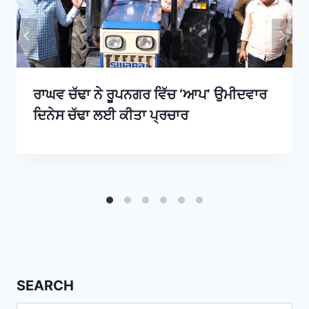
ਰਾਘਵ ਚੱਢਾ ਨੇ ਰੂਪਨਗਰ ਵਿੱਚ ‘ਆਪ’ ਉਮੀਦਵਾਰ
ਦਿਨੇਸ ਚੱਢਾ ਲਈ ਕੀਤਾ ਪ੍ਰਚਾਰ
SEARCH